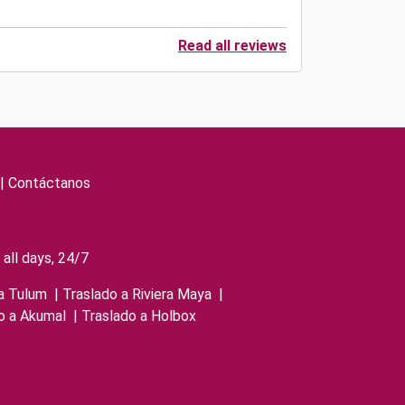
Read all reviews
|
Contáctanos
all days, 24/7
a Tulum
|
Traslado a Riviera Maya
|
o a Akumal
|
Traslado a Holbox