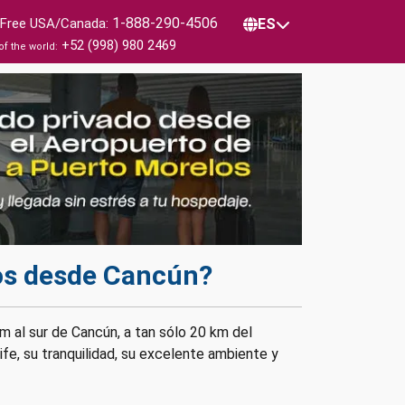
1-888-290-4506
l Free USA/Canada:
ES
+52 (998) 980 2469
of the world:
os desde Cancún?
 al sur de Cancún, a tan sólo 20 km del
fe, su tranquilidad, su excelente ambiente y