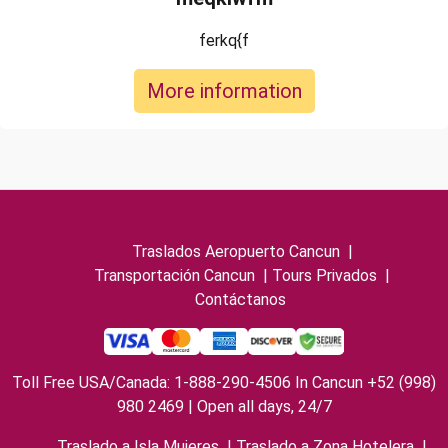
ferkq{f
More information
Traslados Aeropuerto Cancun
|
Transportación Cancun
|
Tours Privados
|
Contáctanos
Toll Free USA/Canada: 1-888-290-4506 In Cancun +52 (998)
980 2469 | Open all days, 24/7
Traslado a Isla Mujeres
|
Traslado a Zona Hotelera
|