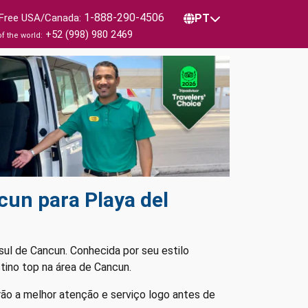
1-888-290-4506
 Free USA/Canada:
PT
+52 (998) 980 2469
of the world:
cun para Playa del
sul de Cancun. Conhecida por seu estilo
ino top na área de Cancun.
ão a melhor atenção e serviço logo antes de